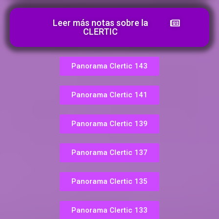
Leer más notas sobre la
CLERTIC
Panorama Clertic 143
Panorama Clertic 141
Panorama Clertic 139
Panorama Clertic 137
Panorama Clertic 135
Panorama Clertic 133