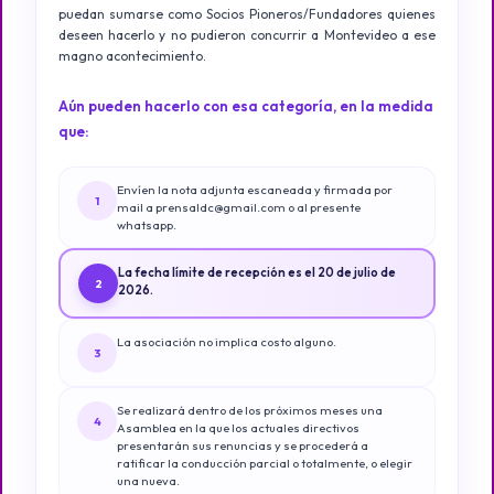
puedan sumarse como Socios Pioneros/Fundadores quienes
deseen hacerlo y no pudieron concurrir a Montevideo a ese
magno acontecimiento.
Aún pueden hacerlo con esa categoría, en la medida
que:
Envíen la nota adjunta escaneada y firmada por
1
mail a prensaldc@gmail.com o al presente
whatsapp.
La fecha límite de recepción es el 20 de julio de
2
2026.
La asociación no implica costo alguno.
3
Se realizará dentro de los próximos meses una
4
Asamblea en la que los actuales directivos
presentarán sus renuncias y se procederá a
ratificar la conducción parcial o totalmente, o elegir
una nueva.