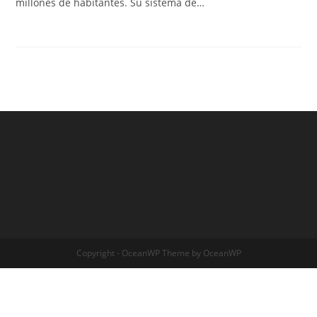
millones de habitantes. Su sistema de…
Copyright - OceanWP Theme by OceanWP